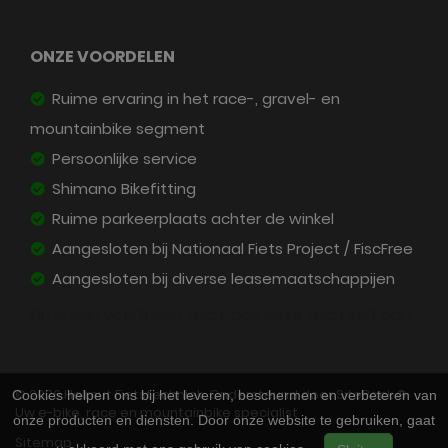
ONZE VOORDELEN
Ruime ervaring in het race-, gravel- en
mountainbike segment
Persoonlijke service
Shimano Bikefitting
Ruime parkeerplaats achter de winkel
Aangesloten bij Nationaal Fiets Project / FiscFree
Aangesloten bij diverse leasemaatschappijen
Dit is een voorbeeld tekst, pas deze tekst zelf aan.
© 2026 Helmut Fietstechniek. Ondersteund door
SitePack ®
Cookies helpen ons bij het leveren, beschermen en verbeteren van
Uw e-bike, race en mountainbike specialist
onze producten en diensten. Door onze website te gebruiken, gaat
Sitemap