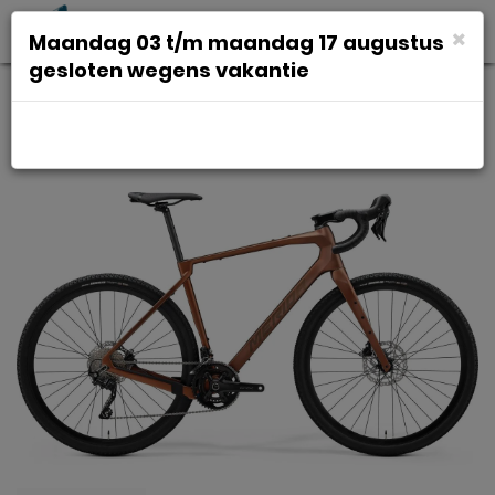
Toggl
×
Maandag 03 t/m maandag 17 augustus
navig
gesloten wegens vakantie
MERIDA SILEX 4000 Matt Bronze
Metal Gold Black M M 2024