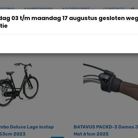
FITTING
AANBIEDINGEN
ACCESSOIRES
CONTACT
ag 03 t/m maandag 17 augustus gesloten we
tie
4 varianten
bo Deluxe Lage instap
BATAVUS PACKD-3 Dames J
 53cm 2023
Mat 61cm 2025