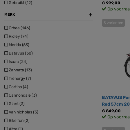
Gebruikt (12)
€ 999,00
Op voorraa
+
MERK
5 varianten
Orbea (146)
Ridley (74)
Merida (63)
Batavus (38)
Isaac (24)
Zannata (13)
Trenergy (7)
Cortina (4)
Cannondale (3)
BATAVUS Fon
Giant (3)
Red 57cm 2
€ 849,00
Van nicholas (3)
Op voorraa
Bike fun (2)
Altra (1)