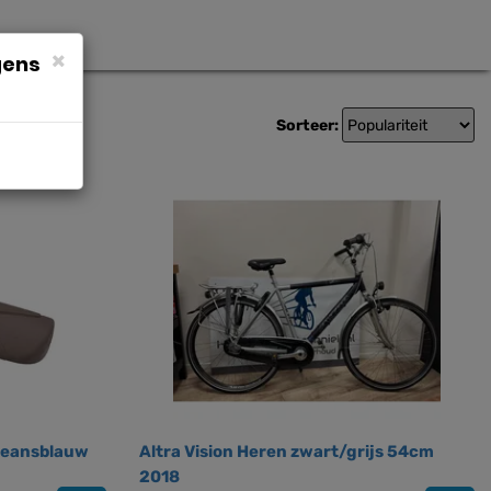
×
gens
Sorteer:
eansblauw
Altra Vision Heren zwart/grijs 54cm
2018