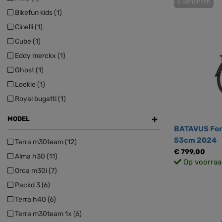
3 varianten
Bikefun kids (1)
Cinelli (1)
Cube (1)
Eddy merckx (1)
Ghost (1)
Loekie (1)
Royal bugatti (1)
+
MODEL
BATAVUS Fon
53cm 2024
Terra m30team (12)
€ 799,00
Alma h30 (11)
Op voorraa
Orca m30i (7)
Packd 3 (6)
Terra h40 (6)
Terra m30team 1x (6)