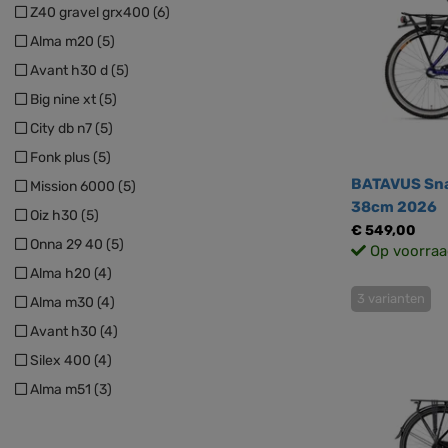
Z40 gravel grx400 (6)
Alma m20 (5)
Avant h30 d (5)
Big nine xt (5)
City db n7 (5)
Fonk plus (5)
BATAVUS Sna
Mission 6000 (5)
38cm 2026
Oiz h30 (5)
€ 549,00
Onna 29 40 (5)
Op voorraa
Alma h20 (4)
3 varianten
Alma m30 (4)
Avant h30 (4)
Silex 400 (4)
Alma m51 (3)