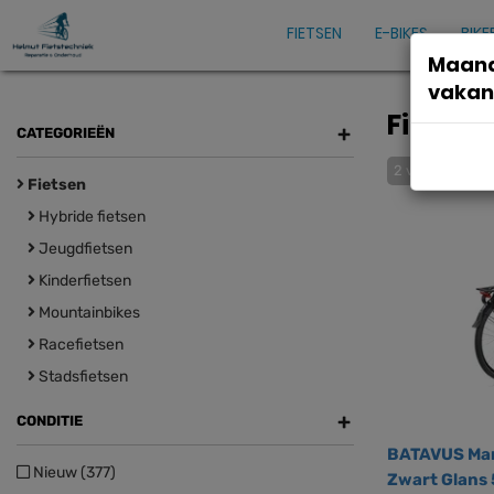
FIETSEN
E-BIKES
BIKE
Maand
vakan
Fietsen
+
CATEGORIEËN
2 varianten
Fietsen
Hybride fietsen
Jeugdfietsen
Kinderfietsen
Mountainbikes
Racefietsen
Stadsfietsen
+
CONDITIE
BATAVUS Mam
Nieuw (377)
Zwart Glans