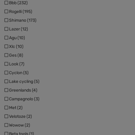
Bbb (232)
Rogelli (195)
Shimano (173)
Lazer (12)
Agu (10)
Xlc (10)
Ges (8)
Look (7)
Cyclon (5)
Lake cycling (5)
Greenlands (4)
Campagnolo (3)
Met (2)
Velotoze (2)
Wowow (2)
Beta tools (1)