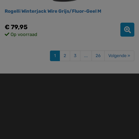
Rogelli Winterjack Wire Grijs/Fluor-Geel M
€ 79,95
Op voorraad
1
2
3
...
26
Volgende »