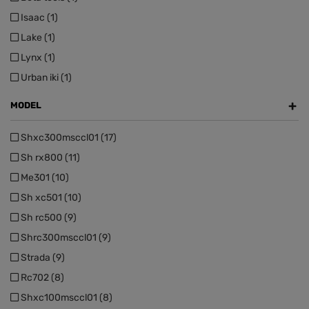
Isaac (1)
Lake (1)
Lynx (1)
Urban iki (1)
+
MODEL
Shxc300msccl01 (17)
Sh rx800 (11)
Me301 (10)
Sh xc501 (10)
Sh rc500 (9)
Shrc300msccl01 (9)
Strada (9)
Rc702 (8)
Shxc100msccl01 (8)