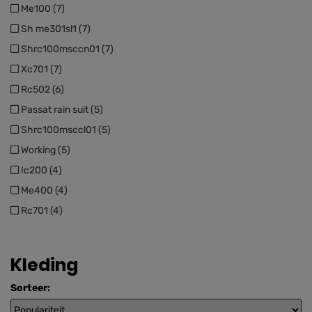
Me100 (7)
Sh me301sl1 (7)
Shrc100msccn01 (7)
Xc701 (7)
Rc502 (6)
Passat rain suit (5)
Shrc100msccl01 (5)
Working (5)
Ic200 (4)
Me400 (4)
Rc701 (4)
Kleding
Sorteer: