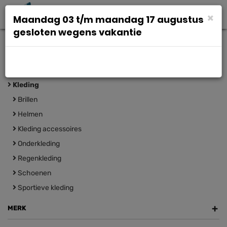
Toggl
×
Maandag 03 t/m maandag 17 augustus
navig
gesloten wegens vakantie
+
CATEGORIEËN
Kleding
Brillen
Helmen
Kleding accessoires
Onderkleding
Regenkleding
Schoenen
Sportieve kleding
+
MERK