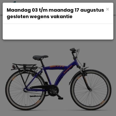
Toggl
×
Maandag 03 t/m maandag 17 augustus
navig
gesloten wegens vakantie
BATAVUS Snake 24 Jongens
Groen 38cm 2026