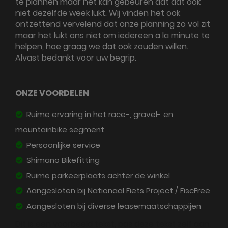
te plannen maar het kan gebeuren dat dat ook
niet dezelfde week lukt. Wij vinden het ook
ontzettend vervelend dat onze planning zo vol zit
maar het lukt ons niet om iedereen a la minute te
helpen, hoe graag we dat ook zouden willen.
Alvast bedankt voor uw begrip.
ONZE VOORDELEN
Ruime ervaring in het race-, gravel- en
mountainbike segment
Persoonlijke service
Shimano Bikefitting
Ruime parkeerplaats achter de winkel
Aangesloten bij Nationaal Fiets Project / FiscFree
Aangesloten bij diverse leasemaatschappijen
Dit is een voorbeeld tekst, pas deze tekst zelf aan.