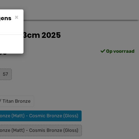
×
gens
loss) 53cm 2025
00
Op voorraad
57
/ Titan Bronze
onze (Matt) - Cosmic Bronze (Gloss)
onze (Matt) - Cosmis Bronze (Gloss)