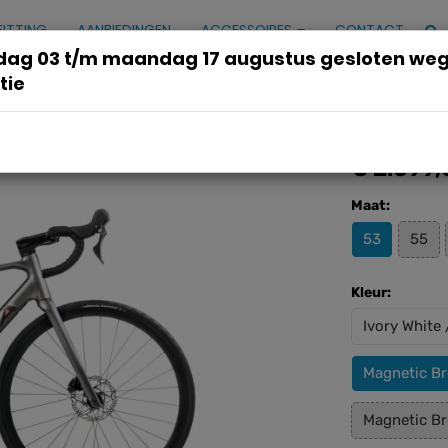
FITTING
AANBIEDINGEN
ACCESSOIRES
CONTACT
ag 03 t/m maandag 17 augustus gesloten we
tie
Bronze (Matt) - Cosmic Bronze (G
€ 2.099,
Maat:
53
55
Kleur:
Ivory White 
Magnetic Br
Magnetic Br