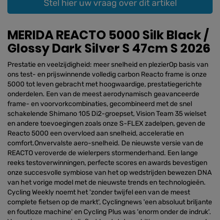
Stel hier uw vraag over dit artikel
MERIDA REACTO 5000 Silk Black /
Glossy Dark Silver S 47cm S 2026
Prestatie en veelzijdigheid: meer snelheid en plezierOp basis van
ons test- en prijswinnende volledig carbon Reacto frame is onze
5000 tot leven gebracht met hoogwaardige, prestatiegerichte
onderdelen. Een van de meest aerodynamisch geavanceerde
frame- en voorvorkcombinaties, gecombineerd met de snel
schakelende Shimano 105 Di2-groepset, Vision Team 35 wielset
en andere toevoegingen zoals onze S-FLEX zadelpen, geven de
Reacto 5000 een overvloed aan snelheid, acceleratie en
comfort.Onvervalste aero-snelheid. De nieuwste versie van de
REACTO veroverde de wielerpers stormenderhand. Een lange
reeks testoverwinningen, perfecte scores en awards bevestigen
onze succesvolle symbiose van het op wedstrijden bewezen DNA
van het vorige model met de nieuwste trends en technologieën.
Cycling Weekly noemt het 'zonder twijfel een van de meest
complete fietsen op de markt', Cyclingnews 'een absoluut briljante
en foutloze machine' en Cycling Plus was 'enorm onder de indruk'.