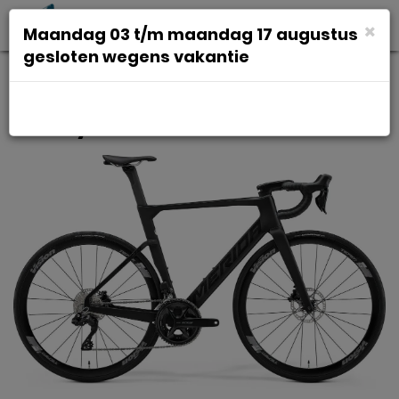
Toggl
×
Maandag 03 t/m maandag 17 augustus
navig
gesloten wegens vakantie
MERIDA REACTO 5000 Silk Black /
Glossy Dark Silver S 47cm S 2026