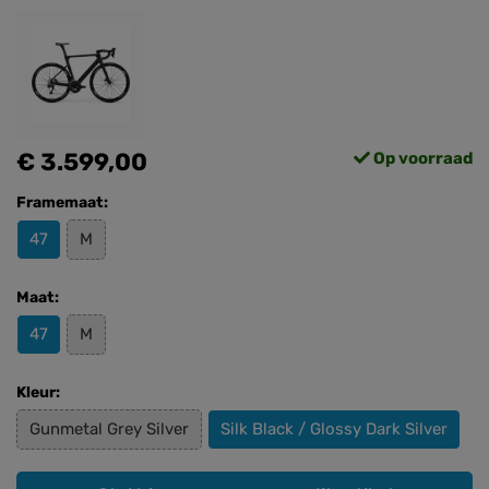
€ 3.599,00
Op voorraad
Framemaat:
47
M
Maat:
47
M
Kleur:
Gunmetal Grey Silver
Silk Black / Glossy Dark Silver