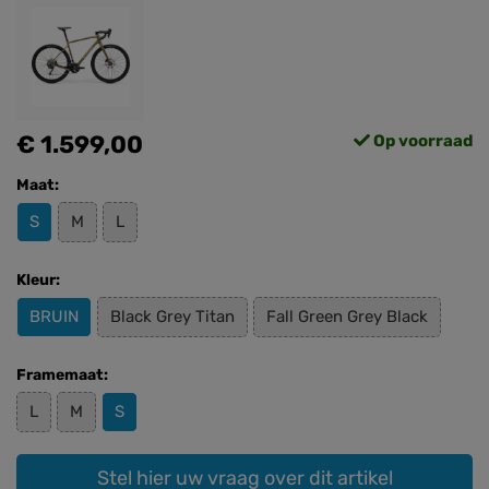
€ 1.599,00
Op voorraad
Maat:
S
M
L
Kleur:
BRUIN
Black Grey Titan
Fall Green Grey Black
Framemaat:
L
M
S
Stel hier uw vraag over dit artikel