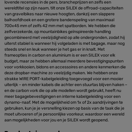
lovende recensies in de pers, brancheprijzen en zelfs een
wereldtitel op zijn naam, tilt onze SILEX de offroad-capaciteiten
van gravelbikes naar nieuwe hoogten, dankzij een slappere
balhoofdhoek en een grotere bandenspeling van maximaal
700x45 mm of zelfs 42 mm met spatborden. We hebben die
zelfverzekerde, op mountainbikes geïnspireerde handling
gecombineerd met veelzijdigheid op alle ondergronden, zodat hij
uiterst stabiel is wanneer hij volgeladen is met bagage, maar nog
steeds snel en leuk wanneer je het gas er in knalt. Met
frameopties in carbon en aluminium is er een SILEX voor elk
budget, maar ze hebben allemaal meerdere bevestigingspunten
voor vorkkooien, bidons en accessoires en andere kenmerken die
deze dropbar-machine zo veelzijdig maken. We hebben onze
strakke WIRE PORT-kabelgeleiding toegevoegd voor een mooier
uiterlijk – en minder kabels die achter een stuurtas blijven haken –
en de carbon vork die op alle modellen wordt gebruikt, heeft nu
meer bagagebevestigingen en interne kabelgeleiding voor een
dynamo-naaf. Met de mogelijkheid om 1x of 2x aandrijvingen te
gebruiken, kun je je versnelling kiezen op basis van de taak die je
moet uitvoeren of je persoonlijke voorkeur, waardoor een wereld
aan mogelijkheden voor jou en je SILEX wordt geopend.