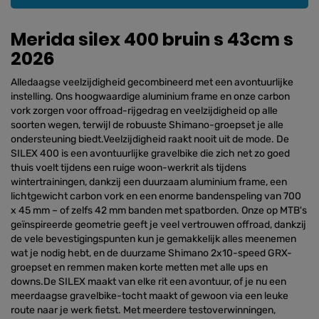
Merida silex 400 bruin s 43cm s
2026
Alledaagse veelzijdigheid gecombineerd met een avontuurlijke
instelling. Ons hoogwaardige aluminium frame en onze carbon
vork zorgen voor offroad-rijgedrag en veelzijdigheid op alle
soorten wegen, terwijl de robuuste Shimano-groepset je alle
ondersteuning biedt.Veelzijdigheid raakt nooit uit de mode. De
SILEX 400 is een avontuurlijke gravelbike die zich net zo goed
thuis voelt tijdens een ruige woon-werkrit als tijdens
wintertrainingen, dankzij een duurzaam aluminium frame, een
lichtgewicht carbon vork en een enorme bandenspeling van 700
x 45 mm – of zelfs 42 mm banden met spatborden. Onze op MTB's
geïnspireerde geometrie geeft je veel vertrouwen offroad, dankzij
de vele bevestigingspunten kun je gemakkelijk alles meenemen
wat je nodig hebt, en de duurzame Shimano 2x10-speed GRX-
groepset en remmen maken korte metten met alle ups en
downs.De SILEX maakt van elke rit een avontuur, of je nu een
meerdaagse gravelbike-tocht maakt of gewoon via een leuke
route naar je werk fietst. Met meerdere testoverwinningen,