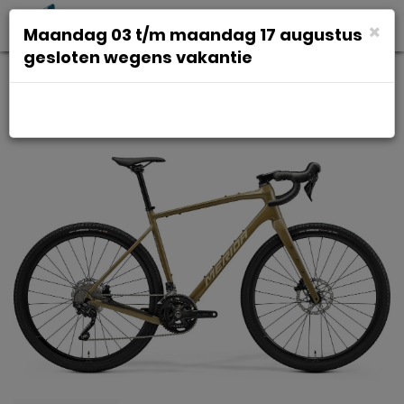
Toggl
×
Maandag 03 t/m maandag 17 augustus
navig
gesloten wegens vakantie
Merida silex 400 bruin s 43cm s
2026