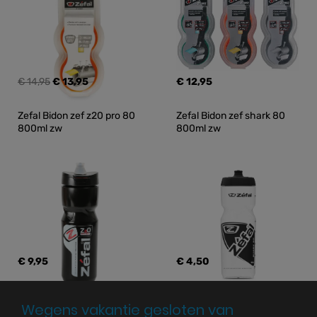
€ 14,95
€ 13,95
€ 12,95
Zefal Bidon zef z20 pro 80 
Zefal Bidon zef shark 80 
800ml zw
800ml zw
€ 9,95
€ 4,50
Wegens vakantie gesloten van