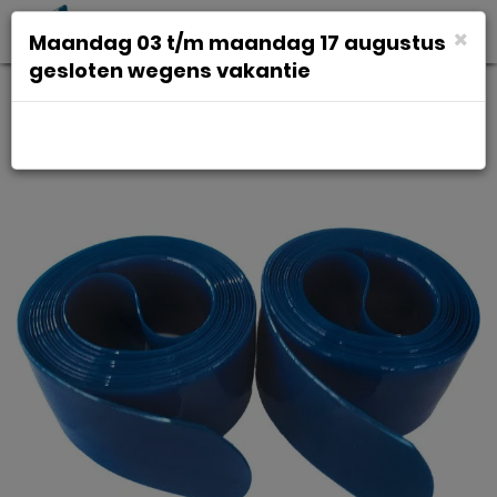
Toggl
×
Maandag 03 t/m maandag 17 augustus
navig
gesloten wegens vakantie
Zefal Antilek tape zef atb 26-29"
34mm bl set a 2