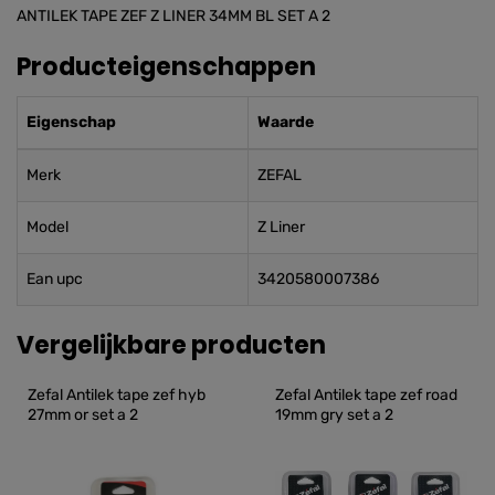
ANTILEK TAPE ZEF Z LINER 34MM BL SET A 2
Producteigenschappen
Eigenschap
Waarde
Merk
ZEFAL
Model
Z Liner
Ean upc
3420580007386
Vergelijkbare producten
Zefal Antilek tape zef hyb 
Zefal Antilek tape zef road 
27mm or set a 2
19mm gry set a 2