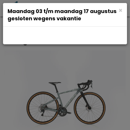
Toggl
×
Maandag 03 t/m maandag 17 augustus
navig
gesloten wegens vakantie
Zannata Z40 Gravel GRX400
Malagiet Mat S 2023