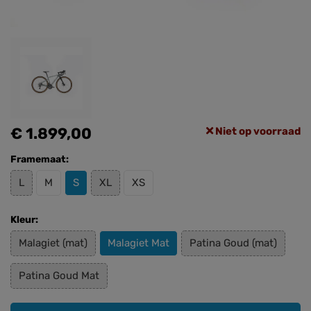
€ 1.899,00
Niet op voorraad
Framemaat:
L
M
S
XL
XS
Kleur:
Malagiet (mat)
Malagiet Mat
Patina Goud (mat)
Patina Goud Mat