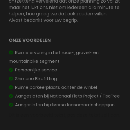
ontzettend vervelend dat onze planning zo vol zit
maar het lukt ons niet om iedereen a la minute te
helpen, hoe graag we dat ook zouden willen.
Alvast bedankt voor uw begrip.
ONZE VOORDELEN
Ruime ervaring in het race-, gravel- en
mountainbike segment
Persoonlijke service
Shimano Bikefitting
Ruime parkeerplaats achter de winkel
Aangesloten bij Nationaal Fiets Project / FiscFree
Aangesloten bij diverse leasemaatschappijen
Dit is een voorbeeld tekst, pas deze tekst zelf aan.