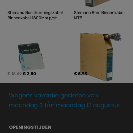
Shimano Beschermingskabel 
Shimano Rem Binnenkabel 
Binnenkabel 1800Mm p/st.
MTB
€ 18,49
€ 2,50
€ 5,95
Wegens vakantie gesloten van
maandag 3 t/m maandag 17 augustus
OPENINGSTIJDEN