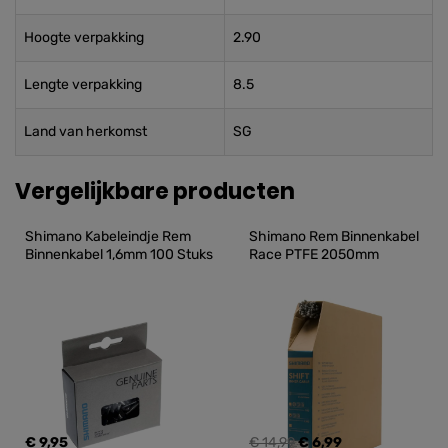
Hoogte verpakking
2.90
Lengte verpakking
8.5
Land van herkomst
SG
Vergelijkbare producten
Shimano Kabeleindje Rem 
Shimano Rem Binnenkabel 
Binnenkabel 1,6mm 100 Stuks
Race PTFE 2050mm
€ 9,95
€ 14,99
€ 6,99