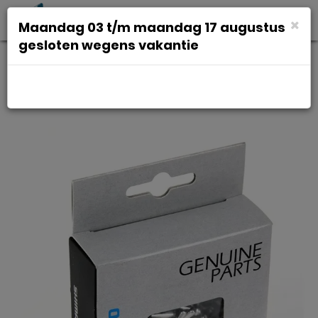
Toggl
×
Maandag 03 t/m maandag 17 augustus
navig
gesloten wegens vakantie
Shimano Kabeleindje Der
Binnenkabel 1,2mm 100 Stuks