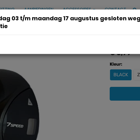
FITTING
AANBIEDINGEN
ACCESSOIRES
CONTACT
ag 03 t/m maandag 17 augustus gesloten we
tie
€ 5,99
Kleur:
BLACK
Z