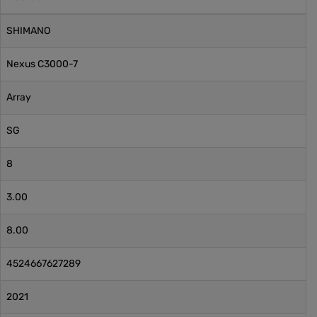
SHIMANO
Nexus C3000-7
Array
SG
8
3.00
8.00
4524667627289
2021