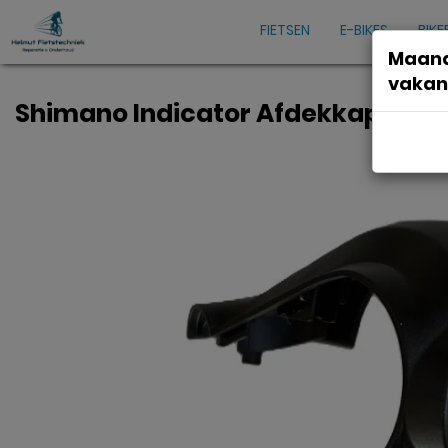
FIETSEN
E-BIKES
BIKE
Maand
vakan
Shimano Indicator Afdekkap set