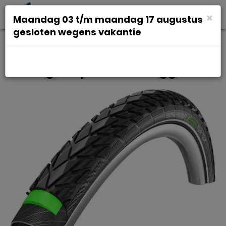
Toggl
×
Maandag 03 t/m maandag 17 augustus
navig
gesloten wegens vakantie
Schwalbe Bub 28x13/8 sc 37-622
r energizer plus tour ae gg