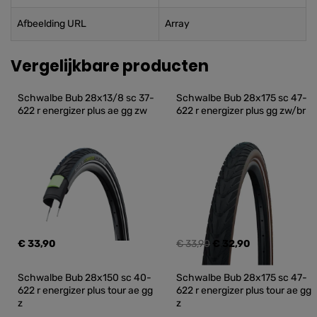
Afbeelding URL
Array
Vergelijkbare producten
Schwalbe Bub 28x13/8 sc 37-
Schwalbe Bub 28x175 sc 47-
622 r energizer plus ae gg zw
622 r energizer plus gg zw/br
€ 33,90
€ 33,90
€ 32,90
Schwalbe Bub 28x150 sc 40-
Schwalbe Bub 28x175 sc 47-
622 r energizer plus tour ae gg 
622 r energizer plus tour ae gg 
z
z