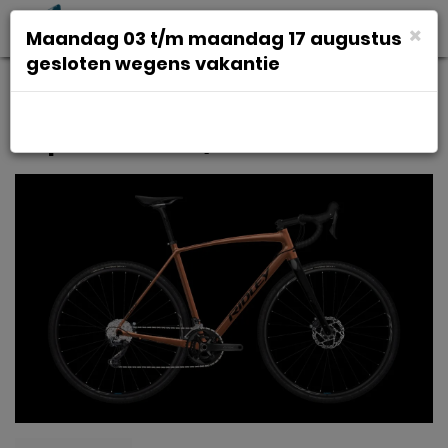
Toggl
×
Maandag 03 t/m maandag 17 augustus
navig
gesloten wegens vakantie
Ridley Kanzo A GRX 600 2x11
Koper Metallic / Zwart XS 2023