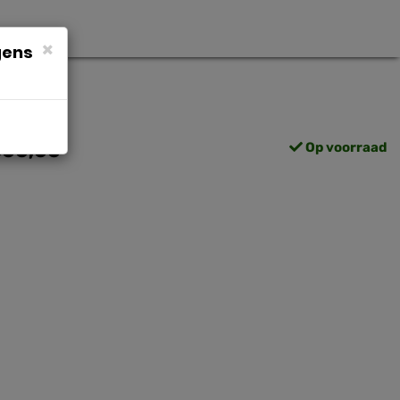
×
gens
500,00
Op voorraad