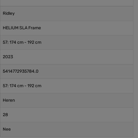
Ridley
HELIUM SLA Frame
57: 174 cm - 192 cm
2023
5414772935784.0
57: 174 cm - 192 cm
Heren
28
Nee