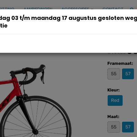
FITTING
AANBIEDINGEN
ACCESSOIRES
CONTACT
ag 03 t/m maandag 17 augustus gesloten we
tie
ed M 57cm M 2023
€ 
€ 944,00
Framemaat:
55
57
Kleur:
Red
Maat:
55
57