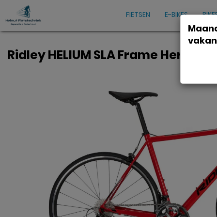
FIETSEN
E-BIKES
BIKE
Maand
vakan
Ridley HELIUM SLA Frame Heren R