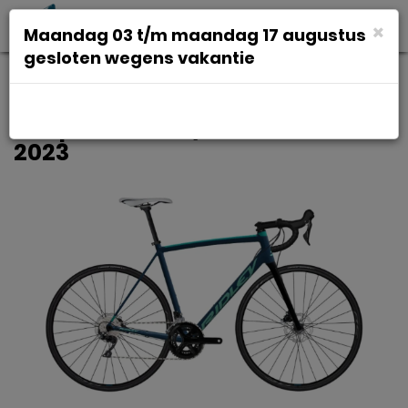
Toggl
×
Maandag 03 t/m maandag 17 augustus
navig
gesloten wegens vakantie
Ridley Fenix SLA Disc 105 Mix
Deep Dark Blue / Celeste Blue XS
2023