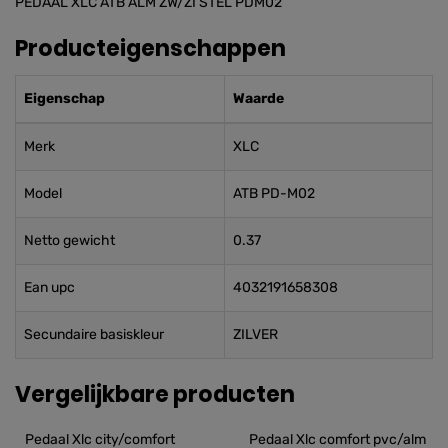
PEDAAL XLC ATB ALM ZW/ZI STEL PDM02
Producteigenschappen
Eigenschap
Waarde
Merk
XLC
Model
ATB PD-M02
Netto gewicht
0.37
Ean upc
4032191658308
Secundaire basiskleur
ZILVER
Vergelijkbare producten
Pedaal Xlc city/comfort 
Pedaal Xlc comfort pvc/alm 