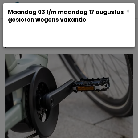
Toggl
×
Maandag 03 t/m maandag 17 augustus
navig
gesloten wegens vakantie
Pedaal Xlc atb alm zw stel
pdm02