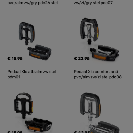
pvc/alm zw/gry pdc26 stel
zw/zi/gry stel pdc07
€ 15,95
€ 22,95
Pedaal Xlc atb alm zw stel 
Pedaal Xlc comfort anti 
pdm01
pvc/alm zw/zi stel pdc08
€ 15,95
€ 42,95