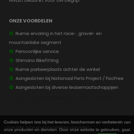
Alvast bedankt voor uw begrip.
ONZE VOORDELEN
Ruime ervaring in het race-, gravel- en
mountainbike segment
Persoonlijke service
Shimano Bikefitting
Ruime parkeerplaats achter de winkel
Aangesloten bij Nationaal Fiets Project / FiscFree
Aangesloten bij diverse leasemaatschappijen
Dit is een voorbeeld tekst, pas deze tekst zelf aan.
© 2026 Helmut Fietstechniek. Ondersteund door
SitePack ®
Cookies helpen ons bij het leveren, beschermen en verbeteren van
Uw e-bike, race en mountainbike specialist
onze producten en diensten. Door onze website te gebruiken, gaat