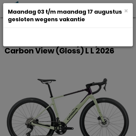
Toggl
×
Maandag 03 t/m maandag 17 augustus
navig
gesloten wegens vakantie
ORBEA TERRA M30TEAM HEREN
Acid Gum - Fantasy Purple
Carbon View (Gloss) L L 2026