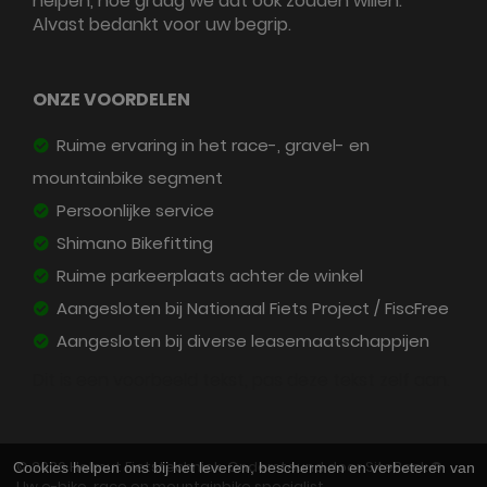
helpen, hoe graag we dat ook zouden willen.
Alvast bedankt voor uw begrip.
ONZE VOORDELEN
Ruime ervaring in het race-, gravel- en
mountainbike segment
Persoonlijke service
Shimano Bikefitting
Ruime parkeerplaats achter de winkel
Aangesloten bij Nationaal Fiets Project / FiscFree
Aangesloten bij diverse leasemaatschappijen
Dit is een voorbeeld tekst, pas deze tekst zelf aan.
© 2026 Helmut Fietstechniek. Ondersteund door
SitePack ®
Cookies helpen ons bij het leveren, beschermen en verbeteren van
Uw e-bike, race en mountainbike specialist