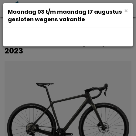
Toggl
×
Maandag 03 t/m maandag 17 augustus
navig
gesloten wegens vakantie
Orbea Terra M30Team 1x Infinity
Green Carbon View (Matt) S
2023