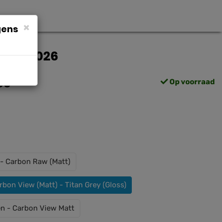
×
gens
55cm 2026
00
Op voorraad
 - Carbon Raw (Matt)
bon View (Matt) - Titan Grey (Gloss)
n - Carbon View Matt