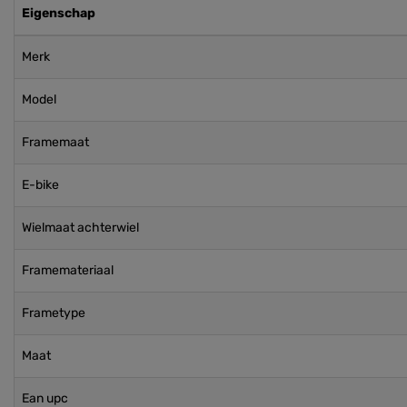
Eigenschap
Merk
Model
Framemaat
E-bike
Wielmaat achterwiel
Framemateriaal
Frametype
Maat
Ean upc