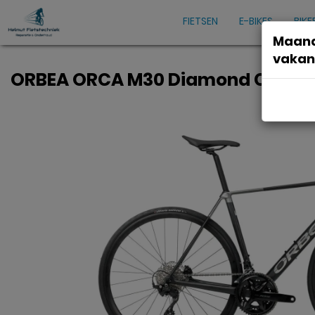
FIETSEN
E-BIKES
BIKE
Maand
vakan
ORBEA ORCA M30 Diamond Carbon V