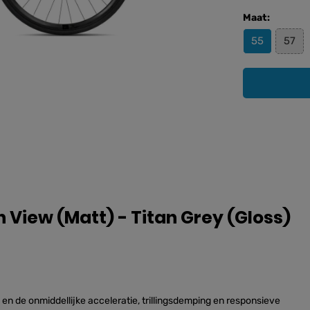
Maat:
55
57
iew (Matt) - Titan Grey (Gloss)
r, en de onmiddellijke acceleratie, trillingsdemping en responsieve