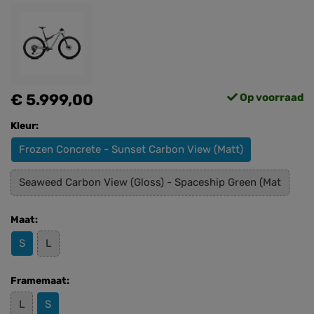
€ 5.999,00
Op voorraad
Kleur:
Frozen Concrete - Sunset Carbon View (Matt)
Seaweed Carbon View (Gloss) - Spaceship Green (Mat
Maat:
S
L
Framemaat:
L
S