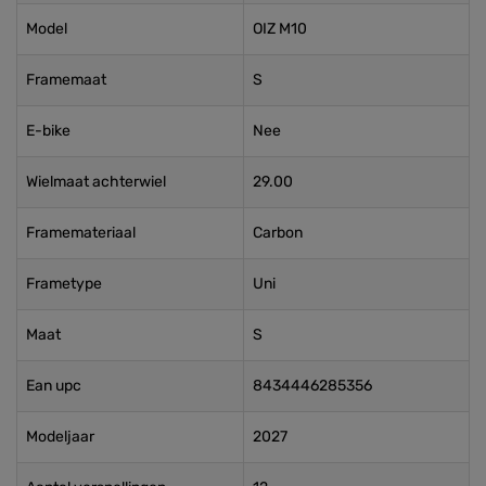
Model
OIZ M10
Framemaat
S
E-bike
Nee
Wielmaat achterwiel
29.00
Framemateriaal
Carbon
Frametype
Uni
Maat
S
Ean upc
8434446285356
Modeljaar
2027