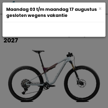
Toggl
×
Maandag 03 t/m maandag 17 augustus
navig
gesloten wegens vakantie
ORBEA OIZ M10 Frozen Concrete -
Sunset Carbon View (Matt) S S
2027