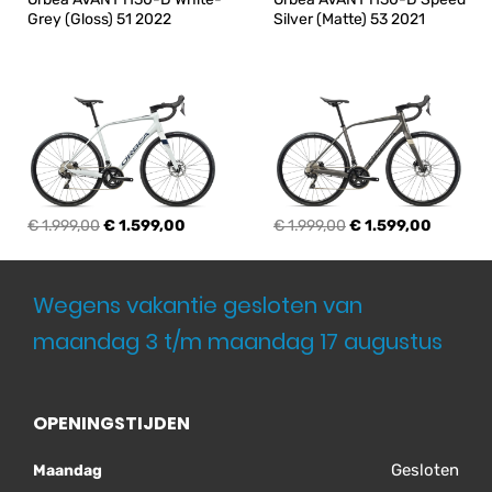
Grey (Gloss) 51 2022
Silver (Matte) 53 2021
€ 1.999,00
€ 1.599,00
€ 1.999,00
€ 1.599,00
Wegens vakantie gesloten van
maandag 3 t/m maandag 17 augustus
OPENINGSTIJDEN
Gesloten
Maandag