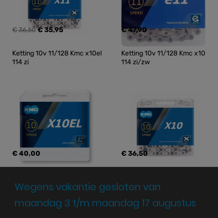
€ 36,60
€ 35,95
€ 47,90
Ketting 10v 11/128 Kmc x10el 
Ketting 10v 11/128 Kmc x10 
114 zi
114 zi/zw
€ 40,00
€ 36,50
Wegens vakantie gesloten van
maandag 3 t/m maandag 17 augustus