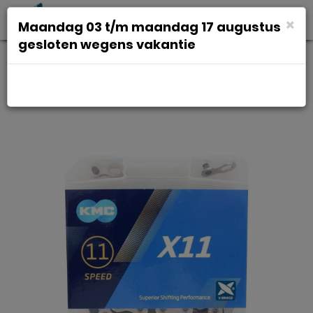
Toggl
×
Maandag 03 t/m maandag 17 augustus
navig
gesloten wegens vakantie
Ketting 11v 11/128 Kmc x11 118 zi/zw