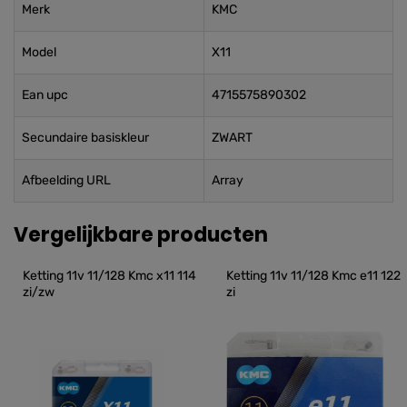
Merk
KMC
Model
X11
Ean upc
4715575890302
Secundaire basiskleur
ZWART
Afbeelding URL
Array
Vergelijkbare producten
Ketting 11v 11/128 Kmc x11 114 
Ketting 11v 11/128 Kmc e11 122 
zi/zw
zi