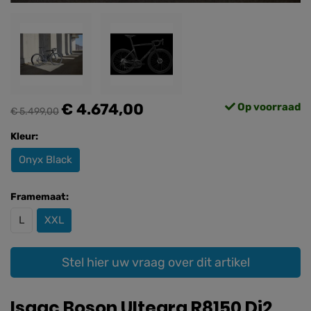
€ 4.674,00
Op voorraad
€ 5.499,00
Kleur:
Onyx Black
Framemaat:
L
XXL
Stel hier uw vraag over dit artikel
Isaac Boson Ultegra R8150 Di2