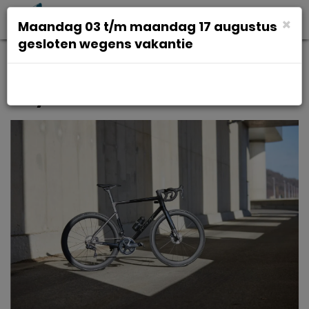
Toggl
×
Maandag 03 t/m maandag 17 augustus
navig
gesloten wegens vakantie
Isaac Boson Ultegra R8150 Di2
Onyx Black XXL 2023