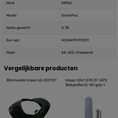
Merk
IMPAC
Model
SmartPac
Netto gewicht
0.78
Ean upc
4026495792301
Maat
54-622: Onbekend
Vergelijkbare producten
Bib invalide Impac 62-203 90°
Impac 22x1 3/8 (37-501) 
Blokprofiel IS-101 grijs 1