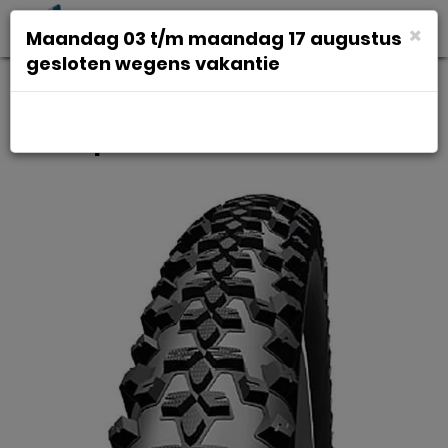
Toggl
×
Maandag 03 t/m maandag 17 augustus
navig
gesloten wegens vakantie
Impac Bub 29x210 im 54-622
smartpac zw