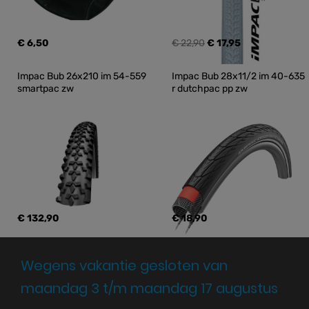
€ 6,50
€ 22,90
€ 17,95
Impac Bub 26x210 im 54-559 
Impac Bub 28x11/2 im 40-635 
smartpac zw
r dutchpac pp zw
€ 132,90
€ 18,90
Wegens vakantie gesloten van
maandag 3 t/m maandag 17 augustus