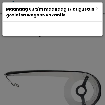
Toggl
×
Maandag 03 t/m maandag 17 augustus
navig
gesloten wegens vakantie
Hesling Kettingscherm hes
cambio rev pvc 42-46t trans/zw