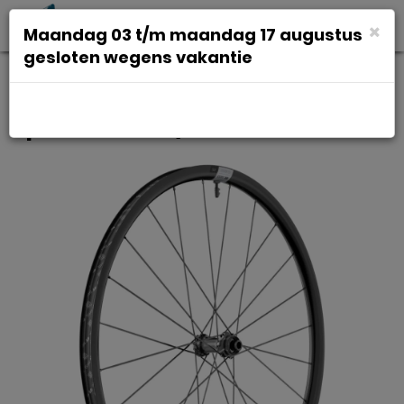
Toggl
×
Maandag 03 t/m maandag 17 augustus
navig
gesloten wegens vakantie
Dt swiss Wiel v 29 dt hg1800
spline 25 db 12/100