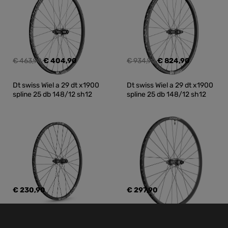
€ 463,90
€ 404,90
€ 934,90
€ 824,90
Dt swiss Wiel a 29 dt x1900 
Dt swiss Wiel a 29 dt x1900 
spline 25 db 148/12 sh12
spline 25 db 148/12 sh12
€ 230,90
€ 297,90