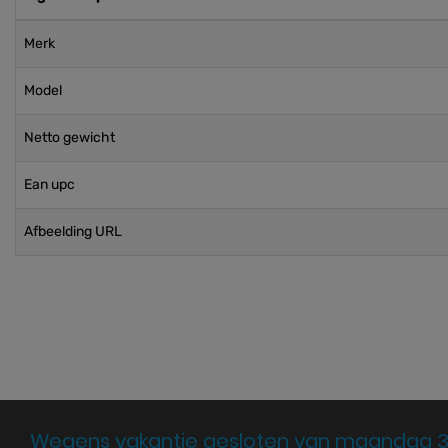
Merk
Model
Netto gewicht
Ean upc
Afbeelding URL
Wegens vakantie gesloten van maandag 3