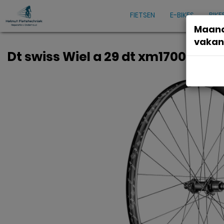
FIETSEN
E-BIKES
BIKE
Maand
vakan
Dt swiss Wiel a 29 dt xm1700 spline