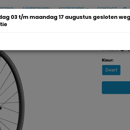
FITTING
AANBIEDINGEN
ACCESSOIRES
CONTACT
ag 03 t/m maandag 17 augustus gesloten we
tie
 30 db cl 148/12 sh12
€ 
€ 483,90
Kleur:
Zwart