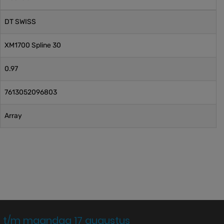
DT SWISS
XM1700 Spline 30
0.97
7613052096803
Array
 t/m maandag 17 augustus