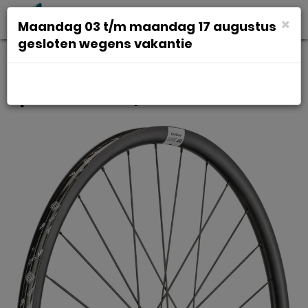
Toggl
×
Maandag 03 t/m maandag 17 augustus
navig
gesloten wegens vakantie
Dt swiss Wiel a 29 dt hg1800
spline 25 db 12/142