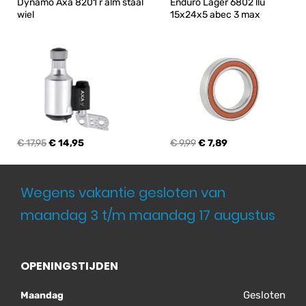
Dynamo Axa 8201 r alm staal 
Enduro Lager 6802 llu 
wiel
15x24x5 abec 3 max
€ 17,95
€ 14,95
€ 9,99
€ 7,89
Wegens vakantie gesloten van
maandag 3 t/m maandag 17 augustus
OPENINGSTIJDEN
Gesloten
Maandag