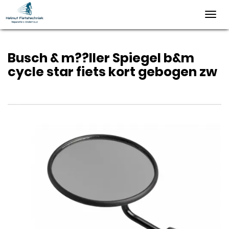
Toggl
navig
Busch & m??ller Spiegel b&m
cycle star fiets kort gebogen zw