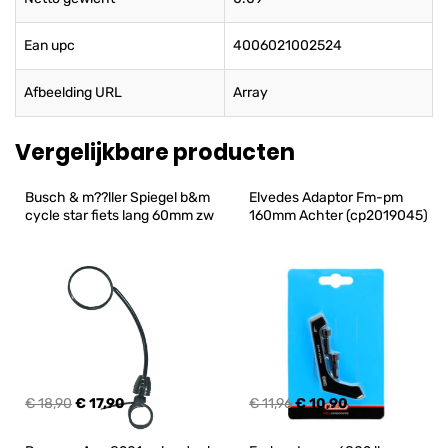
Ean upc
4006021002524
Afbeelding URL
Array
Vergelijkbare producten
Busch & m??ller Spiegel b&m 
Elvedes Adaptor Fm-pm 
cycle star fiets lang 60mm zw
160mm Achter (cp2019045)
€ 18,90
€ 17,90
€ 11,96
€ 10,90