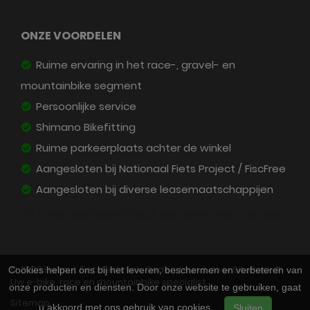
ONZE VOORDELEN
Ruime ervaring in het race-, gravel- en
mountainbike segment
Persoonlijke service
Shimano Bikefitting
Ruime parkeerplaats achter de winkel
Aangesloten bij Nationaal Fiets Project / FiscFree
Aangesloten bij diverse leasemaatschappijen
Dit is een voorbeeld tekst, pas deze tekst zelf aan.
© 2026 Helmut Fietstechniek. Ondersteund door
SitePack ®
Cookies helpen ons bij het leveren, beschermen en verbeteren van
Uw e-bike, race en mountainbike specialist
onze producten en diensten. Door onze website te gebruiken, gaat
Sitemap
u akkoord met ons gebruik van cookies.
Sluiten