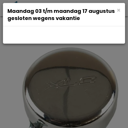
Toggl
×
Maandag 03 t/m maandag 17 augustus
navig
gesloten wegens vakantie
Bel Xlc classic chr