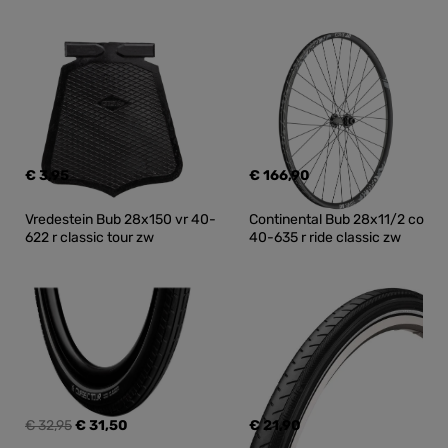
€ 3,95
€ 166,90
Vredestein Bub 28x150 vr 40-
Continental Bub 28x11/2 co 
622 r classic tour zw
40-635 r ride classic zw
€ 32,95
€ 31,50
€ 21,90