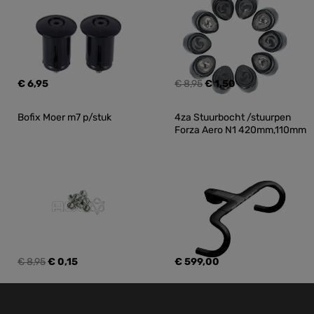
€ 6,95
€ 8,95
€ 1,50
Bofix Moer m7 p/stuk
4za Stuurbocht /stuurpen 
Forza Aero N1 420mm,110mm
€ 8,95
€ 0,15
€ 599,00