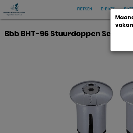
FIETSEN
E-BIKES
BIKE
Maand
vakan
Bbb BHT-96 Stuurdoppen ScrewOn