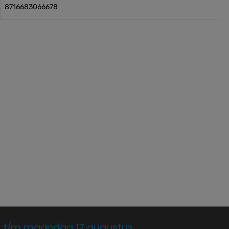
8716683066678
 t/m maandag 17 augustus