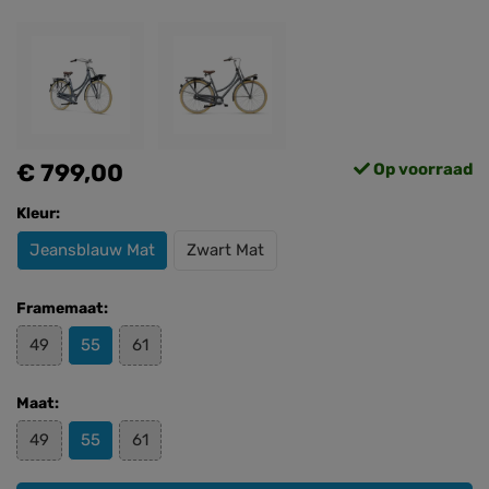
€ 799,00
Op voorraad
Kleur:
Jeansblauw Mat
Zwart Mat
Framemaat:
49
55
61
Maat:
49
55
61