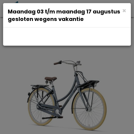
Toggl
×
Maandag 03 t/m maandag 17 augustus
navig
gesloten wegens vakantie
BATAVUS Packd-3 DAMES
Jeansblauw Mat 55cm 2025