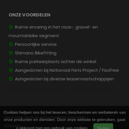
ONZE VOORDELEN
Ruime ervaring in het race-, gravel- en
mountainbike segment
Persoonlijke service
Shimano Bikefitting
Ruime parkeerplaats achter de winkel
Aangesloten bij Nationaal Fiets Project / FiscFree
Aangesloten bij diverse leasemaatschappijen
Dit is een voorbeeld tekst, pas deze tekst zelf aan.
© 2026 Helmut Fietstechniek. Ondersteund door
SitePack ®
Cookies helpen ons bij het leveren, beschermen en verbeteren van
Uw e-bike, race en mountainbike specialist
onze producten en diensten. Door onze website te gebruiken, gaat
Sitemap
u akkoord met ons gebruik van cookies.
Sluiten