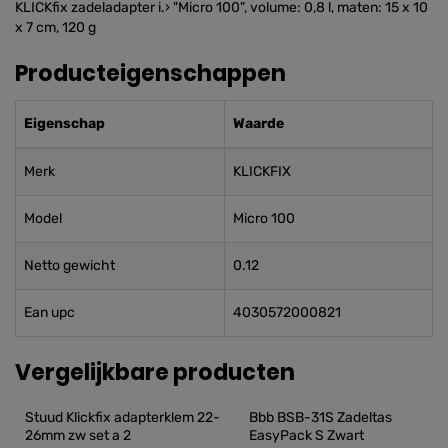
KLICKfix zadeladapter i.› "Micro 100", volume: 0,8 l, maten: 15 x 10
x 7 cm, 120 g
Producteigenschappen
Eigenschap
Waarde
Merk
KLICKFIX
Model
Micro 100
Netto gewicht
0.12
Ean upc
4030572000821
Vergelijkbare producten
Stuud Klickfix adapterklem 22-
Bbb BSB-31S Zadeltas 
26mm zw set a 2
EasyPack S Zwart