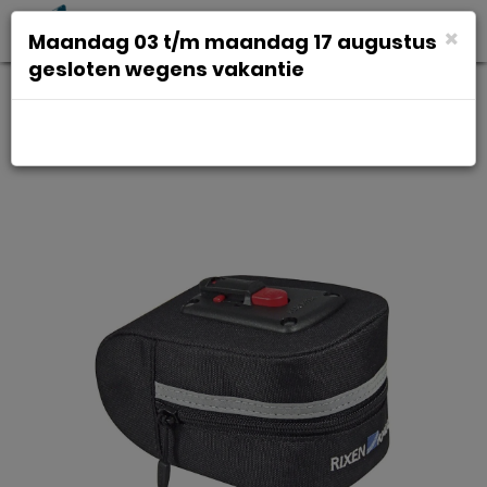
Toggl
×
Maandag 03 t/m maandag 17 augustus
navig
gesloten wegens vakantie
Zadeltas Klickfix micro 100 zw