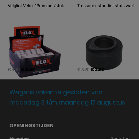
Velglint Velox 19mm per/stuk
Tressorex stuurlint stof zwart
€ 4,10
€ 3,69
€ 3,90
€ 2,50
Wegens vakantie gesloten van
maandag 3 t/m maandag 17 augustus
OPENINGSTIJDEN
Gesloten
Maandag