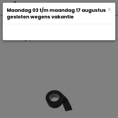
Toggl
×
Maandag 03 t/m maandag 17 augustus
navig
gesloten wegens vakantie
Velox Stuurlint tressorex 85
zwart p/rol