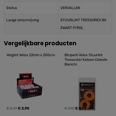
Status
VERVALLEN
Lange omschrijving
STUURLINT TRESSOREX 85
ZWART P/ROL
Vergelijkbare producten
Velglint Velox 22mm x 200cm
Biciparti Velox Stuurlint 
Tressostar Katoen Celeste 
Bianchi
€ 3,49
€ 2,95
€ 7,90
€ 5,95