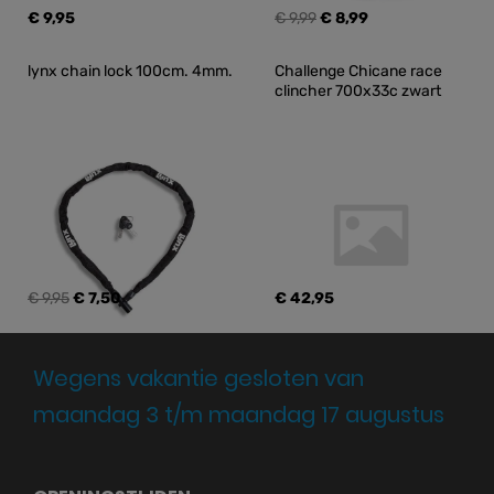
€ 9,95
€ 9,99
€ 8,99
lynx chain lock 100cm. 4mm.
Challenge Chicane race 
clincher 700x33c zwart
€ 9,95
€ 7,50
€ 42,95
Wegens vakantie gesloten van
maandag 3 t/m maandag 17 augustus