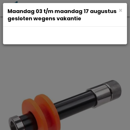
Toggl
×
Maandag 03 t/m maandag 17 augustus
navig
gesloten wegens vakantie
Super b TB-CH30 chain keeper
12mm thru axle