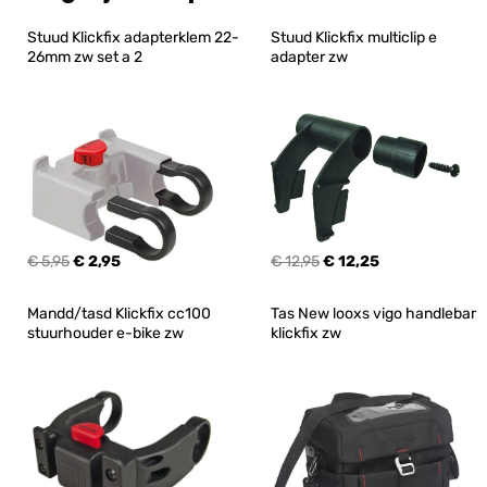
Stuud Klickfix adapterklem 22-
Stuud Klickfix multiclip e 
26mm zw set a 2
adapter zw
€ 5,95
€ 2,95
€ 12,95
€ 12,25
Mandd/tasd Klickfix cc100 
Tas New looxs vigo handlebar 
stuurhouder e-bike zw
klickfix zw