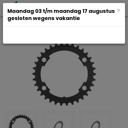
Toggl
×
Maandag 03 t/m maandag 17 augustus
navig
gesloten wegens vakantie
Shimano Kettingblad 36t rs510