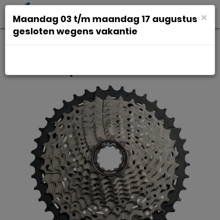
Toggl
×
Maandag 03 t/m maandag 17 augustus
navig
gesloten wegens vakantie
Shimano Cassette SLX CS-
M7000 11 Speed 11-40