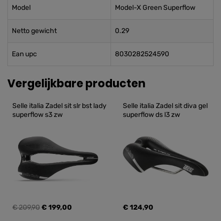
Model
Model-X Green Superflow
Netto gewicht
0.29
Ean upc
8030282524590
Vergelijkbare producten
Selle italia Zadel sit slr bst lady 
Selle italia Zadel sit diva gel 
superflow s3 zw
superflow ds l3 zw
€ 209,90
€ 199,00
€ 124,90