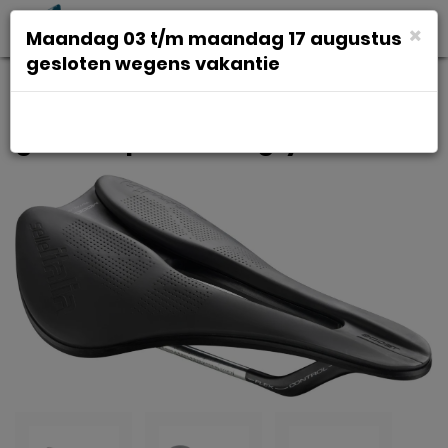
Toggl
×
Maandag 03 t/m maandag 17 augustus
navig
gesloten wegens vakantie
Selle italia Zadel sit model x
green superflow l3 gry