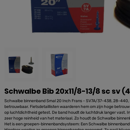
Schwalbe Bib 20x11/8-13/8 sc sv (
Schwalbe binnenband Smal 20 Inch Frans - SV7A/37-438, 28-440, 
betrouwbaar. Fietsdetaillisten waarderen hem om zijn hoge betrouw
op luchtdichtheid getest. De band houdt de luchtdruk langer vast. 
zeer hoge reinheid van het materiaal. Zo houdt de Schwalbe binne
Het is een groepen-binnenbandsysteem: Een Schwalbe binnenband i
Hierdoor worden ze groepen binnenbanden genoemd. Zo past bijvoo