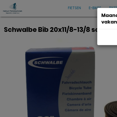
FIETSEN
E-BIKES
BIKE
Maand
vakan
Schwalbe Bib 20x11/8-13/8 sc sv (