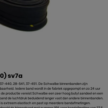
40) sv7a
37-440, 28-541, 37-451. De Schwalbe binnenbanden zijn
baarheid. Iedere band wordt in de fabriek opgepompt en zo 24 uur
In de productie vereist Schwalbe een zeer hoog butyl aandeel en een
nband de luchtdruk beduidend langer vast dan andere binnenbanden.
s extreem elastisch en past op meerdere bandafmetingen.
rbeeld de binnenband met nummer 19A voor bandafmeting van 27.5