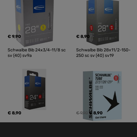
€ 9,90
€ 8,90
Schwalbe Bib 24x3/4-11/8 sc 
Schwalbe Bib 28x11/2-150-
sv (40) sv9a
250 sc sv (40) sv19
€ 8,90
€ 9,90
€ 8,90