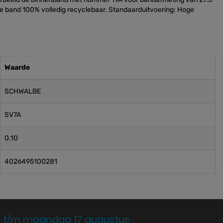
 de band 100% volledig recyclebaar. Standaarduitvoering: Hoge
Waarde
SCHWALBE
SV7A
0.10
4026495100281
 t/m maandag 17 augustus