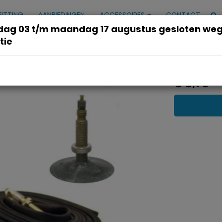
FITTING
AANBIEDINGEN
ACCESSOIRES
CONTACT
ag 03 t/m maandag 17 augustus gesloten we
tie
40) sv7a
€ 8,90