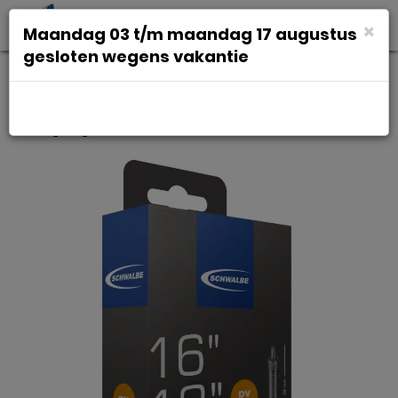
Toggl
×
Maandag 03 t/m maandag 17 augustus
navig
gesloten wegens vakantie
Schwalbe Bib 16x11/8-13/8-135 sc
dv (32) dv4