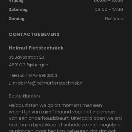
08:00 - 18:00
Vrijdag
08:00 - 17:00
Zaterdag
Gesloten
Zondag
CONTACTGEGEVENS
Helmut Fietstechniek
St. Bavostraat 23
4891 CG
Rijsbergen
Telefoon:
076-5963806
E-mail:
info@helmutfietstechniek.nl
Beste klanten,
Helaas zitten we op dit moment met een
wachttijd van ruim 1 maand voor het inplannen
van een onderhoudsbeurt. Uiteraard doen we ons
best om u bij stukken of schade zo snel mogelijk in
te plannen maar het kan gebeuren dat dat ook