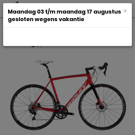
Toggl
×
Maandag 03 t/m maandag 17 augustus
navig
gesloten wegens vakantie
Ridley Fenix SLA Disc Red Powder
Coating // Aluminiu S 2022