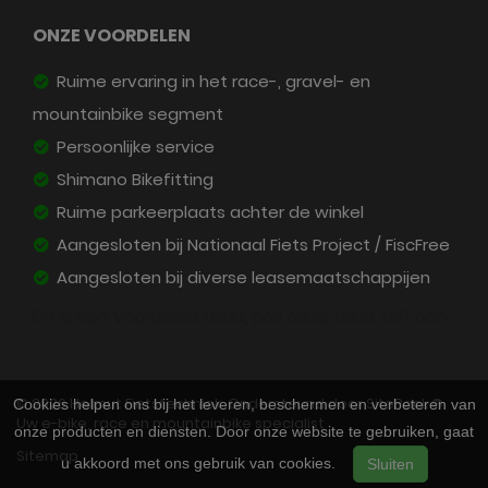
ONZE VOORDELEN
Ruime ervaring in het race-, gravel- en
mountainbike segment
Persoonlijke service
Shimano Bikefitting
Ruime parkeerplaats achter de winkel
Aangesloten bij Nationaal Fiets Project / FiscFree
Aangesloten bij diverse leasemaatschappijen
Dit is een voorbeeld tekst, pas deze tekst zelf aan.
© 2026 Helmut Fietstechniek. Ondersteund door
SitePack ®
Cookies helpen ons bij het leveren, beschermen en verbeteren van
Uw e-bike, race en mountainbike specialist
onze producten en diensten. Door onze website te gebruiken, gaat
Sitemap
u akkoord met ons gebruik van cookies.
Sluiten