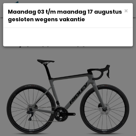
Toggl
×
Maandag 03 t/m maandag 17 augustus
navig
gesloten wegens vakantie
Ridley Falcn RS 105 Di2 Battleship
Grey (467) / Black (8) M 2025