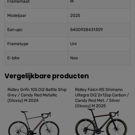
Framemaat
M
Modeljaar
2025
Ean upc
5400928431309
Frametype
Uni
E-bike
Nee
Vergelijkbare producten
Ridley Grifn 105 Di2 Battle Ship 
Ridley Falcn RS Shimano 
Grey / Candy Red Metallic 
Ultegra DI2 2x12sp Carbon / 
(Glossy) M 2024
Candy Red Met. / Silver 
(Glossy) M 2025