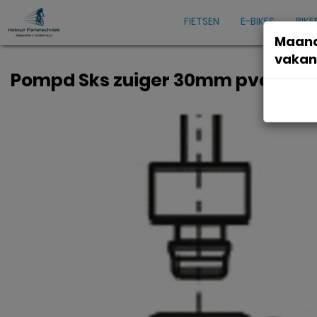
FIETSEN
E-BIKES
BIKE
Maand
vakan
Pompd Sks zuiger 30mm pvc zwart