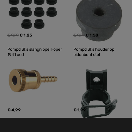
€ 9,99
€ 1,25
€ 9,99
€ 1,50
Pompd Sks slangnippel koper 
Pompd Sks houder op 
1941 oud
bidonbout stel
€ 4,99
€ 1,99