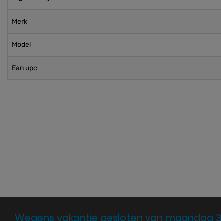
Merk
Model
Ean upc
Wegens vakantie gesloten van maandag 3