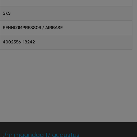
SKS
RENNKOMPRESSOR / AIRBASE
4002556118242
 t/m maandag 17 augustus