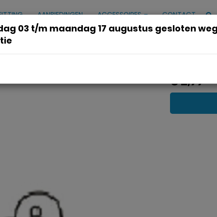
FITTING
AANBIEDINGEN
ACCESSOIRES
CONTACT
ag 03 t/m maandag 17 augustus gesloten we
tie
 o.a 1941
€ 2,99