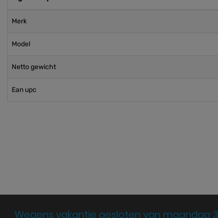
Merk
Model
Netto gewicht
Ean upc
Wegens vakantie gesloten van maandag 3