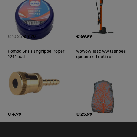
€ 10,25
€ 7,70
€ 69,99
Pompd Sks slangnippel koper 
Wowow Tasd ww tashoes 
1941 oud
quebec reflectie or
€ 4,99
€ 25,99