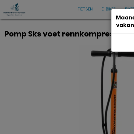
FIETSEN
E-BIKES
BIKE
Maand
vakan
Pomp Sks voet rennkompressor ko