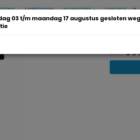
FITTING
AANBIEDINGEN
ACCESSOIRES
CONTACT
ag 03 t/m maandag 17 augustus gesloten we
tie
p koper 1941 oranje
€ 64
€ 69,99