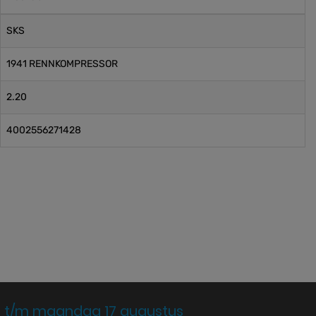
SKS
1941 RENNKOMPRESSOR
2.20
4002556271428
 t/m maandag 17 augustus