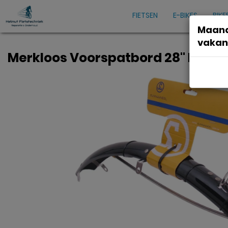
FIETSEN
E-BIKES
BIKE
Maand
vakan
Merkloos Voorspatbord 28" kunst