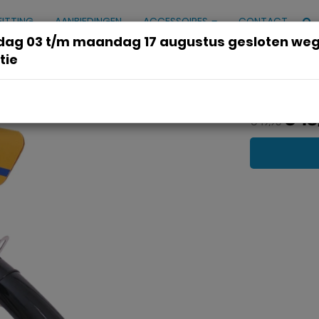
FITTING
AANBIEDINGEN
ACCESSOIRES
CONTACT
ag 03 t/m maandag 17 augustus gesloten we
tie
stof 45 mm - zwart
€ 18
€ 19,95