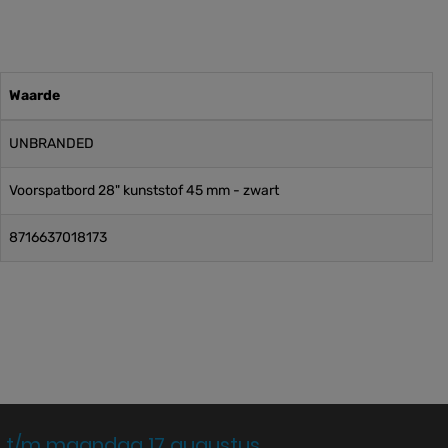
Waarde
UNBRANDED
Voorspatbord 28" kunststof 45 mm - zwart
8716637018173
 t/m maandag 17 augustus