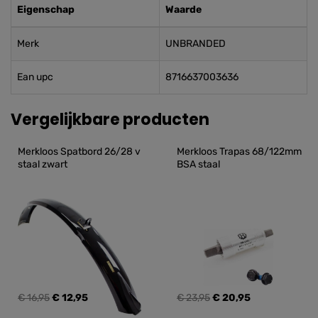
Eigenschap
Waarde
Merk
UNBRANDED
Ean upc
8716637003636
Vergelijkbare producten
Merkloos Spatbord 26/28 v 
Merkloos Trapas 68/122mm 
staal zwart
BSA staal
€ 16,95
€ 12,95
€ 23,95
€ 20,95