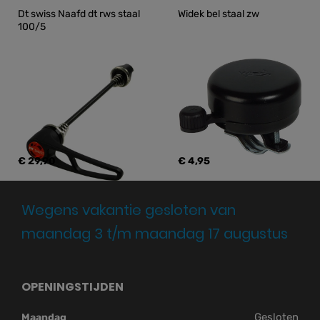
Dt swiss Naafd dt rws staal 
Widek bel staal zw
100/5
€ 29,90
€ 4,95
Wegens vakantie gesloten van
maandag 3 t/m maandag 17 augustus
OPENINGSTIJDEN
Gesloten
Maandag