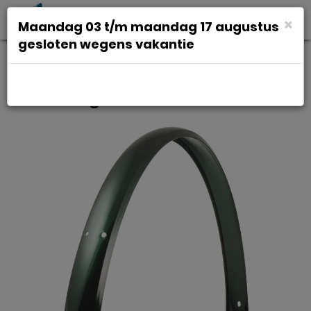
Toggl
×
Maandag 03 t/m maandag 17 augustus
navig
gesloten wegens vakantie
Merkloos Spatbord 26/28 a staal
metallic groen