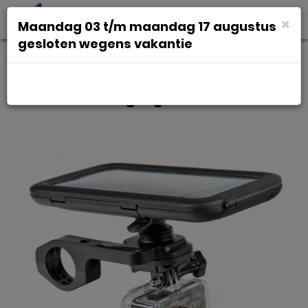
Toggl
×
Maandag 03 t/m maandag 17 augustus
navig
gesloten wegens vakantie
Lampa Opti-Combo
Stuurbevestiging