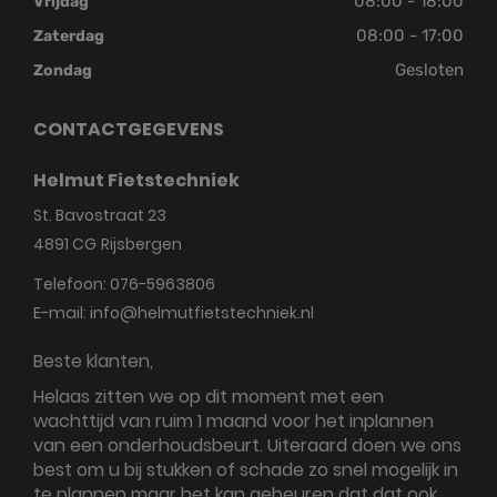
08:00 - 18:00
Vrijdag
08:00 - 17:00
Zaterdag
Gesloten
Zondag
CONTACTGEGEVENS
Helmut Fietstechniek
St. Bavostraat 23
4891 CG
Rijsbergen
Telefoon:
076-5963806
E-mail:
info@helmutfietstechniek.nl
Beste klanten,
Helaas zitten we op dit moment met een
wachttijd van ruim 1 maand voor het inplannen
van een onderhoudsbeurt. Uiteraard doen we ons
best om u bij stukken of schade zo snel mogelijk in
te plannen maar het kan gebeuren dat dat ook