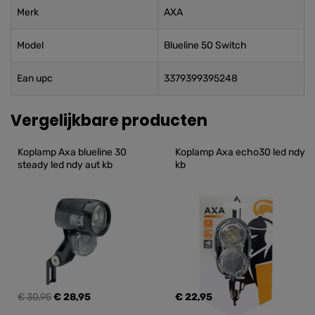
Merk
AXA
Model
Blueline 50 Switch
Ean upc
3379399395248
Vergelijkbare producten
Koplamp Axa blueline 30 
Koplamp Axa echo30 led ndy 
steady led ndy aut kb
kb
€ 30,95
€ 28,95
€ 22,95