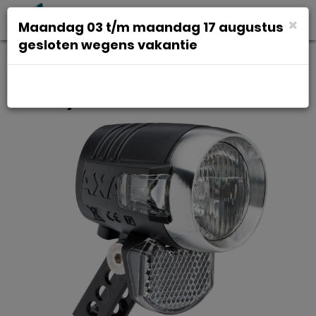
Toggl
×
Maandag 03 t/m maandag 17 augustus
navig
gesloten wegens vakantie
Koplamp Axa blueline 50 switch
led ndy kb